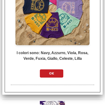
Yu Degli Spettri - New
Edition n° 03
€
5,90
I colori sono: Navy, Azzurro, Viola, Rosa,
Verde, Fuxia, Giallo, Celeste, Lilla
Detonation Island n°
08 Double Edition
€
12,90