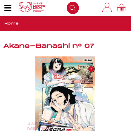
Home
I nostri prodotti
Akane-Banashi n° 07
Outlet
Come Funziona
FAQS
Dove Siamo
Contatti