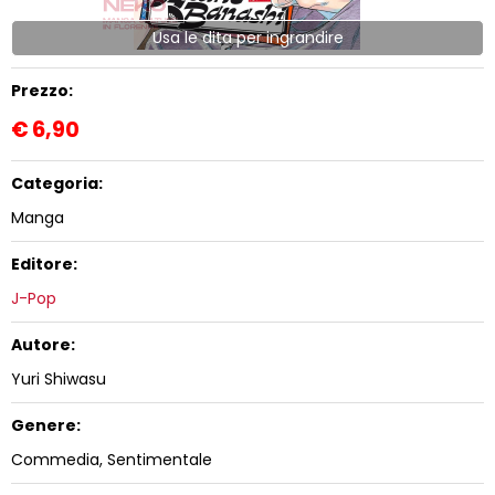
Usa le dita per ingrandire
Prezzo:
€
6,90
Categoria:
Manga
Editore:
J-Pop
Autore:
Yuri Shiwasu
Genere:
Commedia, Sentimentale