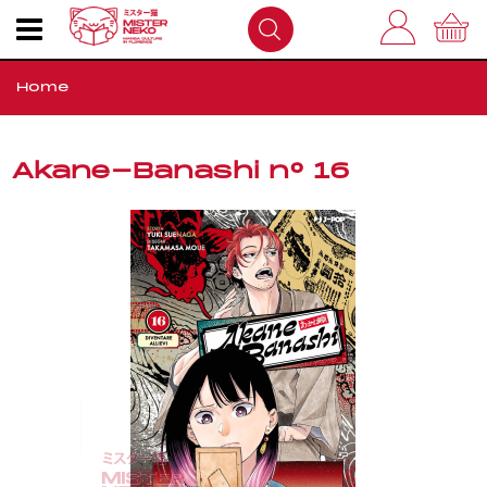
Home
I nostri prodotti
Akane-Banashi n° 16
Outlet
Come Funziona
FAQS
Dove Siamo
Contatti