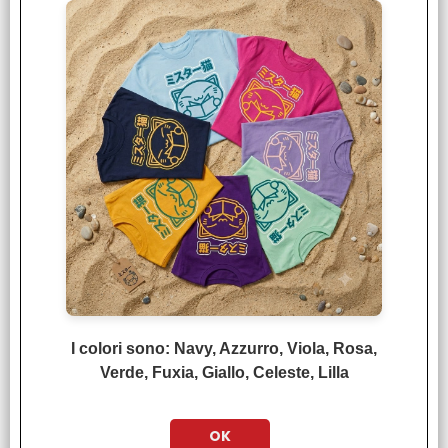
La Strana Casa n° 05
€
7,50
Gaea-Tima n° 05
I colori sono: Navy, Azzurro, Viola, Rosa,
Verde, Fuxia, Giallo, Celeste, Lilla
€
6,90