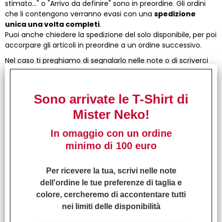
stimato..." o "Arrivo da definire" sono in preordine. Gli ordini
che li contengono verranno evasi con una
spedizione
unica una volta completi
.
Puoi anche chiedere la spedizione del solo disponibile, per poi
accorpare gli articoli in preordine a un ordine successivo.
Nel caso ti preghiamo di segnalarlo nelle note o di scriverci
direttamente per email su
info@misterneko.com
.
Passa a trovarci anche nella nostra fumetteria di
Firenze! Troverai in negozio tantissimi manga e
Sono arrivate le T-Shirt di
fumetti, gadget e giochi di ruolo.
Mister Neko!
…e se questo articolo ti è piaciuto particolarmente, non
dimenticare di lasciare un feedback e il tuo commento!
In omaggio con un ordine
minimo di 100 euro
I CLIENTI CHE HANNO ACQUISTATO QUESTO
PRODOTTO, HANNO SCELTO ANCHE QUESTI
Per ricevere la tua, scrivi nelle note
ARTICOLI
dell'ordine le tue preferenze di taglia e
colore, cercheremo di accontentare tutti
nei limiti delle disponibilità