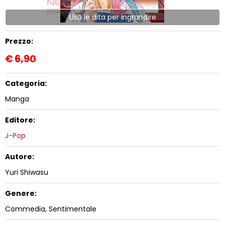
Usa le dita per ingrandire
Prezzo:
€
6,90
Categoria:
Manga
Editore:
J-Pop
Autore:
Yuri Shiwasu
Genere:
Commedia, Sentimentale