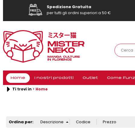
Spedizione Gratuita
per tutti gli ordini superiori a 50 €
Home
I nostri prodotti
Outlet
Come Funz
Ti trovi in
Home
Ordina per: