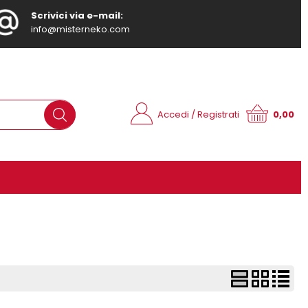
Scrivici via e-mail:
info@misterneko.com
Accedi / Registrati
0,00
ono già registrato
Sono un nuovo cliente
pletare l'ordine inserisci il
Se non sei ancora registrato sul
tente e la password e poi
nostro sito clicca sul pulsante
ca sul pulsante "Accedi"
"Registrati"
E-mail:
Password: