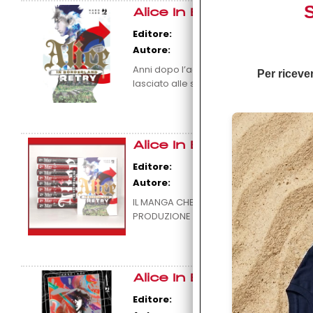
S
Alice In Borderland - R
Editore:
Autore:
Anni dopo l’agghiacciante survival game 
Per ricever
lasciato alle spalle lo studente pigro e [.
Alice In Borderland - S
Editore:
Autore:
IL MANGA CHE HA ISPIRATO IL LIVE ACTIO
PRODUZIONE LA SECONDA STAGIONE Arisu, 
Alice In Borderland n° 
Editore: