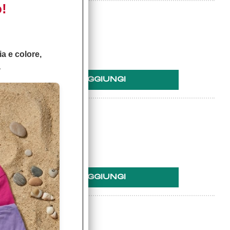
o!
ponibilità:
Non disponibile
ezzo:
ia e colore,
12,00
à
ponibilità:
Non disponibile
ezzo:
120,00
ponibilità: