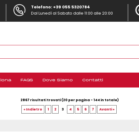
Telefono: +39 055 5320784
Dal Lunedì al Sabato dalle 11:00 alle 20:00
S
Per com
iona
FAQS
Dove Siamo
Contatti
nome u
clic
2867 risultati trovati (20 per pagina - 144 in totale)
« Indietro
1
2
3
4
5
6
7
Avanti »