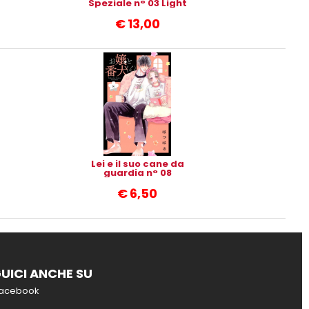
Speziale n° 03 Light
Novel
€
13,00
Lei e il suo cane da
guardia n° 08
€
6,50
UICI ANCHE SU
acebook