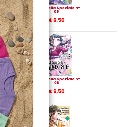
I Diari Della Speziale n°
05
€
6,50
I Diari Della Speziale n°
08
€
6,50