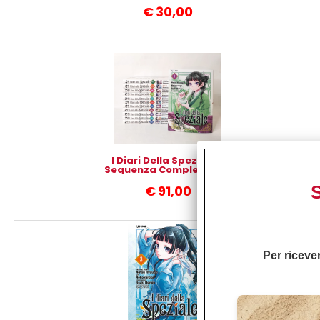
€
30,00
I Diari Della Speziale -
Sequenza Completa 1/14
S
€
91,00
Per ricever