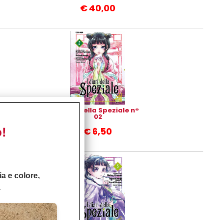
cm
€
40,00
I Diari Della Speziale n°
02
o!
€
6,50
ia e colore,
à