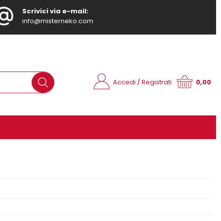
Scrivici via e-mail:
info@misterneko.com
Accedi / Registrati
0,00
ono già registrato
Sono un nuovo cliente
pletare l'ordine inserisci il
Se non sei ancora registrato sul
tente e la password e poi
nostro sito clicca sul pulsante
ca sul pulsante "Accedi"
"Registrati"
E-mail:
Password: