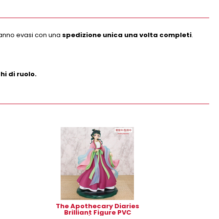
erranno evasi con una
spedizione unica una volta completi
.
i di ruolo.
The Apothecary Diaries
Brilliant Figure PVC
Statue 1/7 Maomao 20