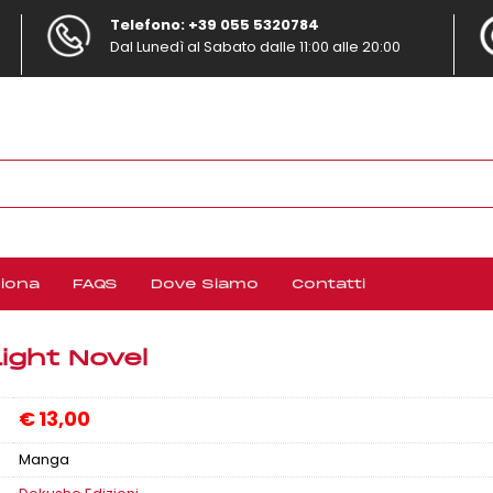
Telefono: +39 055 5320784
Dal Lunedì al Sabato dalle 11:00 alle 20:00
S
Per com
iona
FAQS
Dove Siamo
Contatti
nome u
clic
Light Novel
€
13,00
Manga