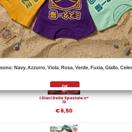
I Diari Della Speziale n°
10
€
6,50
i sono: Navy, Azzurro, Viola, Rosa, Verde, Fuxia, Giallo, Celest
I Diari Della Speziale n°
13
€
6,50