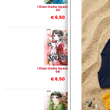
I Diari Della Speziale n°
03
€
6,50
I Diari Della Speziale n°
06
€
6,50