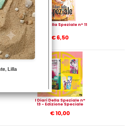
I Diari Della Speziale n° 11
€
6,50
e, Lilla
I Diari Della Speziale n°
13 - Edizione Speciale
€
10,00