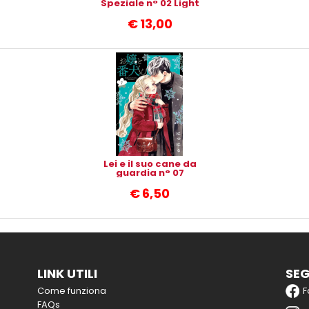
Speziale n° 02 Light
Novel
€
13,00
Lei e il suo cane da
guardia n° 07
€
6,50
LINK UTILI
SEG
Come funziona
F
FAQs