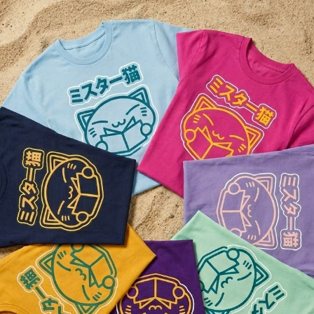
I Diari Della Speziale n°
04
€
6,50
I Diari Della Speziale n°
07
€
6,50