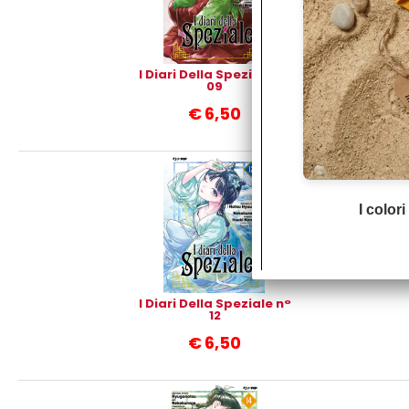
I Diari Della Speziale n°
09
€
6,50
I color
I Diari Della Speziale n°
12
€
6,50