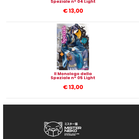
Speziale n° 04 Light
Novel
€
13,00
Il Monologo della
Speziale n° 05 Light
Novel
€
13,00