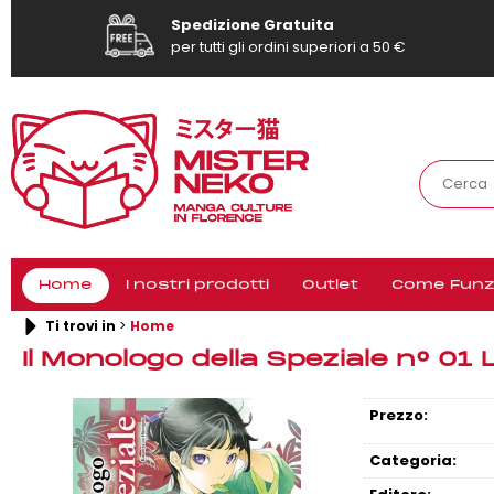
Spedizione Gratuita
per tutti gli ordini superiori a 50 €
Home
I nostri prodotti
Outlet
Come Funz
Ti trovi in
Home
Il Monologo della Speziale n° 01 
Prezzo:
Categoria: