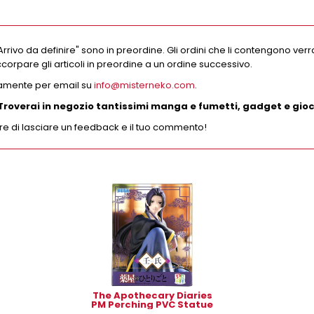
" o "Arrivo da definire" sono in preordine. Gli ordini che li contengono v
corpare gli articoli in preordine a un ordine successivo.
ttamente per email su
info@misterneko.com
.
Troverai in negozio tantissimi manga e fumetti, gadget e gioch
are di lasciare un feedback e il tuo commento!
The Apothecary Diaries
PM Perching PVC Statue
- Jinshi 16 cm