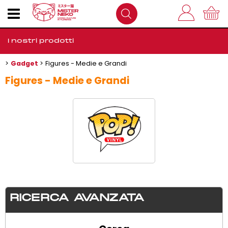
I nostri prodotti
Gadget
Figures - Medie e Grandi
Home
Figures - Medie e Grandi
Outlet
Come Funziona
FAQS
Dove Siamo
RICERCA AVANZATA
Contatti