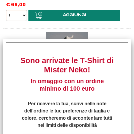
€
65,00
Sono arrivate le T-Shirt di
Mister Neko!
In omaggio con un ordine
Bleach - Maximatic - Ulquiorra
minimo di 100 euro
Shifar - Banpresto Statue 23 cm
Editore:
Per ricevere la tua, scrivi nelle note
Banpresto
dell'ordine le tue preferenze di taglia e
Disponibilità:
Disponibile
colore, cercheremo di accontentare tutti
Prezzo:
nei limiti delle disponibilità
€
45,00