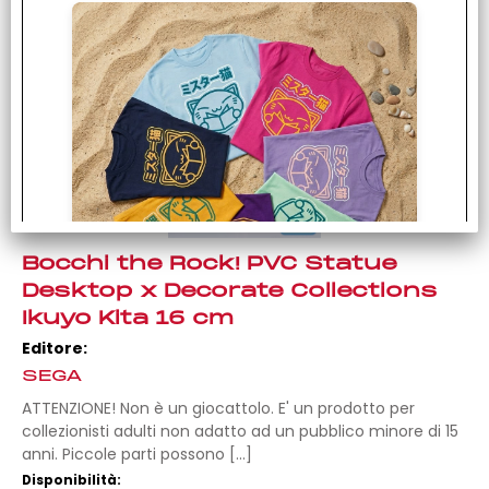
Bocchi the Rock! PVC Statue
Desktop x Decorate Collections
Ikuyo Kita 16 cm
Editore:
SEGA
I colori sono: Navy, Azzurro, Viola, Rosa,
ATTENZIONE! Non è un giocattolo. E' un prodotto per
Verde, Fuxia, Giallo, Celeste, Lilla
collezionisti adulti non adatto ad un pubblico minore di 15
anni. Piccole parti possono [...]
Disponibilità: