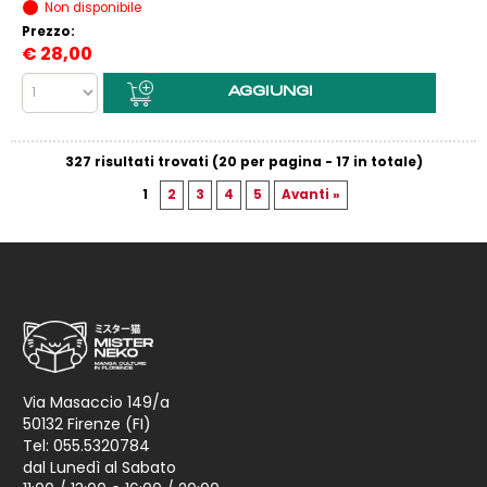
Non disponibile
Prezzo:
€
28,00
327 risultati trovati (20 per pagina - 17 in totale)
1
2
3
4
5
Avanti »
Via Masaccio 149/a
50132 Firenze (FI)
Tel: 055.5320784
dal Lunedì al Sabato