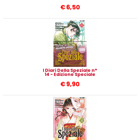
€
6,50
I Diari Della Speziale n°
14 - Edizione Speciale
€
9,90