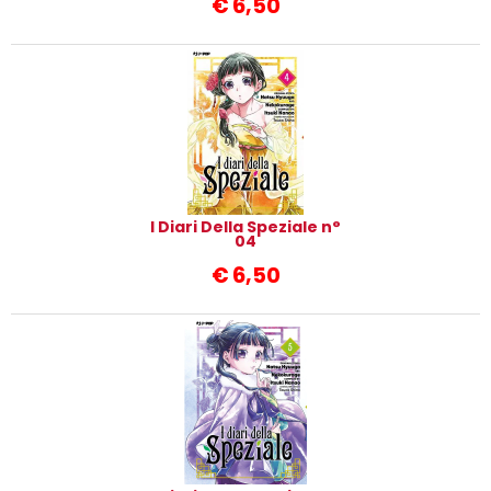
€
6,50
I Diari Della Speziale n°
04
€
6,50