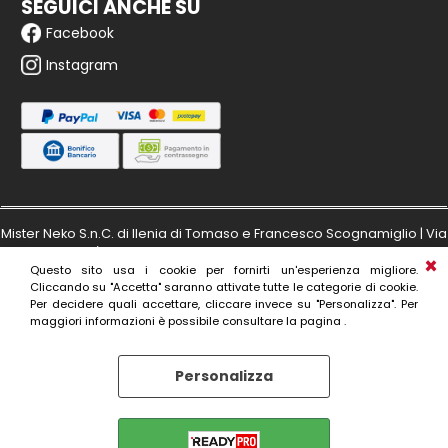
SEGUICI ANCHE SU
Facebook
Instagram
Mister Neko S.n.C. di Ilenia di Tomaso e Francesco Scognamiglio | Via
Masaccio 149/a - 50132 Firenze | Partita IVA: IT06173980480 | Numero
Questo sito usa i cookie per fornirti un'esperienza migliore.
di iscrizione al R.E.A. di Firenze: 606797
Cliccando su "Accetta" saranno attivate tutte le categorie di cookie.
Per decidere quali accettare, cliccare invece su "Personalizza". Per
maggiori informazioni è possibile consultare la pagina .
Personalizza
Preferenze cookie
Accetta