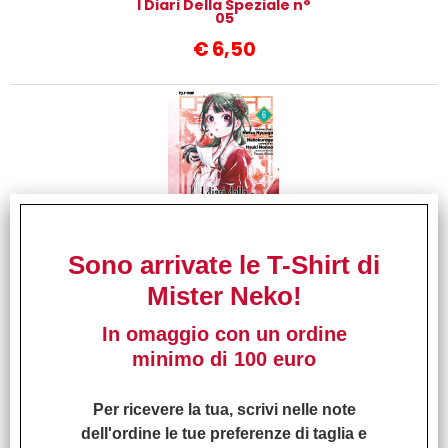
I Diari Della Speziale n°
05
€
6,50
I Diari Della Speziale n°
Sono arrivate le T-Shirt di
06
Mister Neko!
€
6,50
In omaggio con un ordine
minimo di 100 euro
Per ricevere la tua, scrivi nelle note
dell'ordine le tue preferenze di taglia e