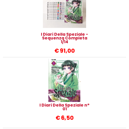
I Diari Della Speziale -
Sequenza Completa
1/14
€
91,00
I Diari Della Speziale n°
01
€
6,50