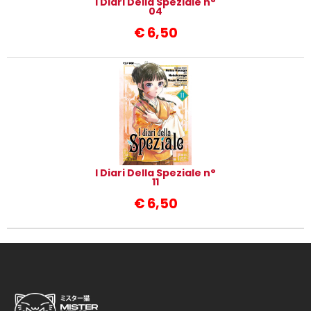
I Diari Della Speziale n°
04
€
6,50
I Diari Della Speziale n°
11
€
6,50