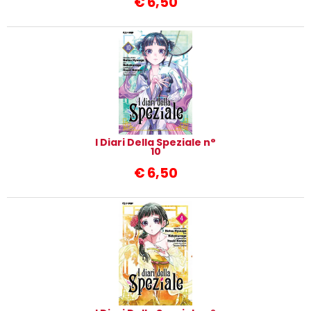
€
6,50
I Diari Della Speziale n°
10
€
6,50