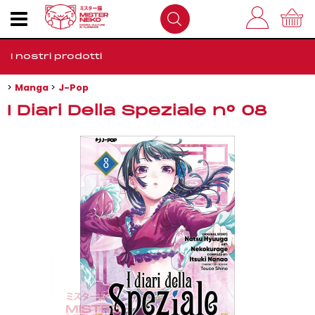
I nostri prodotti
Manga
J-Pop
Home
I Diari Della Speziale n° 08
Outlet
Come Funziona
FAQS
Dove Siamo
Contatti