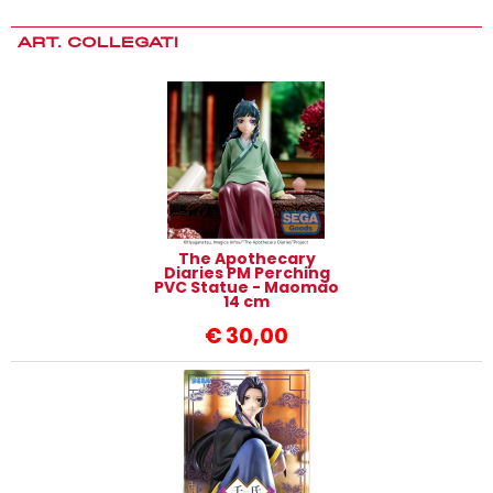
ART. COLLEGATI
The Apothecary
Diaries PM Perching
PVC Statue - Maomao
14 cm
€
30,00