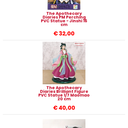
The Apothecary
Diaries PM Perching
PVC Statue - Jinshi 16
cm
€
32,00
The Apothecary
Diaries Brilliant Figure
PVC Statue 1/7 Maomao
20 cm
€
40,00