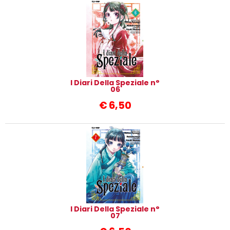
I Diari Della Speziale n°
06
€
6,50
I Diari Della Speziale n°
07