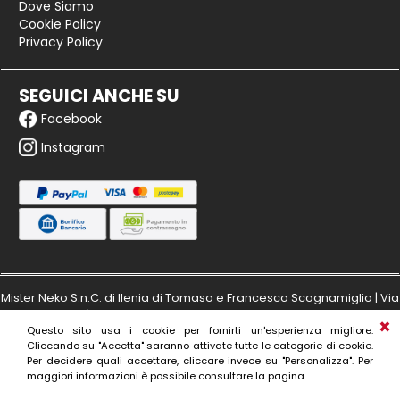
Dove Siamo
Cookie Policy
Privacy Policy
SEGUICI ANCHE SU
Facebook
Instagram
Mister Neko S.n.C. di Ilenia di Tomaso e Francesco Scognamiglio | Via
Masaccio 149/a - 50132 Firenze | Partita IVA: IT06173980480 | Numero
Questo sito usa i cookie per fornirti un'esperienza migliore.
di iscrizione al R.E.A. di Firenze: 606797
Cliccando su "Accetta" saranno attivate tutte le categorie di cookie.
Per decidere quali accettare, cliccare invece su "Personalizza". Per
maggiori informazioni è possibile consultare la pagina .