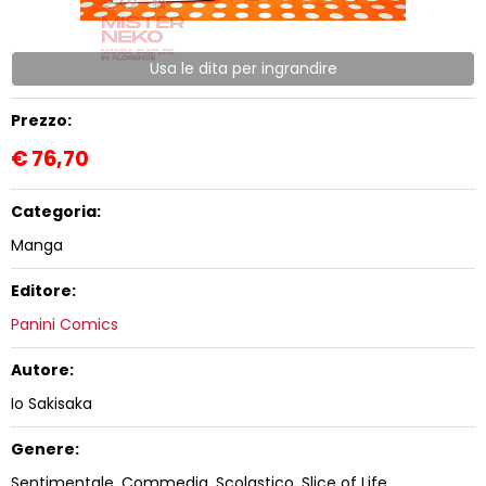
Usa le dita per ingrandire
Prezzo:
€
76,70
Categoria:
Manga
Editore:
Panini Comics
Autore:
Io Sakisaka
Genere:
Sentimentale, Commedia, Scolastico, Slice of Life