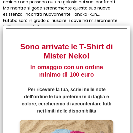
amiche non possano nutrire gelosia nei suoi confronti.
Ma mentre si gode serenamente questa sua nuova
esistenza, incontra nuovamente Tanaka-kun...
Futaba sarà in grado di riuscire lì dove ha miseramente
fallito in passato?
NB
: Gli articoli con nell’intestazione la dicitura "Arrivo
Sono arrivate le T-Shirt di
stimato..." o "Arrivo da definire" sono in preordine. Gli ordini
Mister Neko!
che li contengono verranno evasi con una
spedizione
unica una volta completi
.
In omaggio con un ordine
Puoi anche chiedere la spedizione del solo disponibile, per poi
minimo di 100 euro
accorpare gli articoli in preordine a un ordine successivo.
Nel caso ti preghiamo di segnalarlo nelle note o di scriverci
Per ricevere la tua, scrivi nelle note
direttamente per email su
info@misterneko.com
.
dell'ordine le tue preferenze di taglia e
Passa a trovarci anche nella nostra fumetteria di
colore, cercheremo di accontentare tutti
Firenze! Troverai in negozio tantissimi manga e
nei limiti delle disponibilità
fumetti, gadget e giochi di ruolo.
…e se questo articolo ti è piaciuto particolarmente, non
dimenticare di lasciare un feedback e il tuo commento!