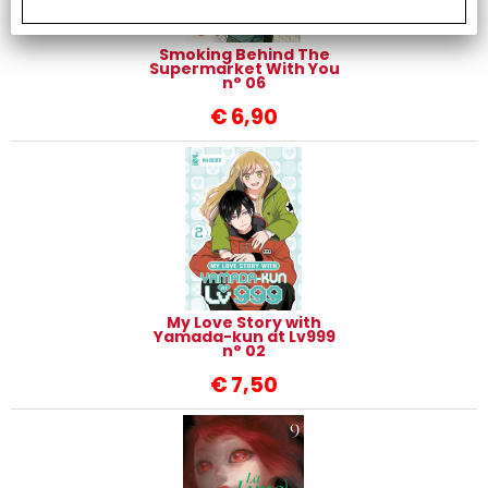
Smoking Behind The
Supermarket With You
n° 06
€
6,90
My Love Story with
Yamada-kun at Lv999
n° 02
€
7,50