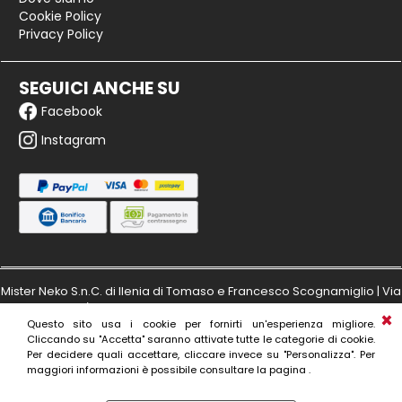
Cookie Policy
Privacy Policy
SEGUICI ANCHE SU
Facebook
Instagram
Mister Neko S.n.C. di Ilenia di Tomaso e Francesco Scognamiglio | Via
Masaccio 149/a - 50132 Firenze | Partita IVA: IT06173980480 | Numero
Questo sito usa i cookie per fornirti un'esperienza migliore.
di iscrizione al R.E.A. di Firenze: 606797
Cliccando su "Accetta" saranno attivate tutte le categorie di cookie.
Per decidere quali accettare, cliccare invece su "Personalizza". Per
maggiori informazioni è possibile consultare la pagina .