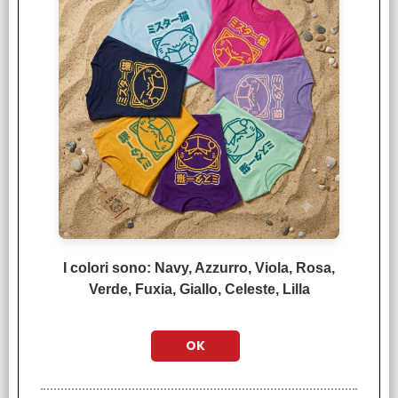
I Diari Della Speziale n°
13
€
6,50
Gokurakugai n° 04
€
5,50
I colori sono: Navy, Azzurro, Viola, Rosa,
Verde, Fuxia, Giallo, Celeste, Lilla