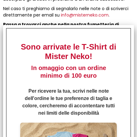
Nel caso ti preghiamo di segnalarlo nelle note o di scriverci
direttamente per email su
info@misterneko.com
.
Passa a trovarci anche nella nostra fumetteria di
Firenze! Troverai in negozio tantissimi manga e
fumetti, gadget e giochi di ruolo.
Sono arrivate le T-Shirt di
…e se questo articolo ti è piaciuto particolarmente, non
dimenticare di lasciare un feedback e il tuo commento!
Mister Neko!
In omaggio con un ordine
I CLIENTI CHE HANNO ACQUISTATO QUESTO
PRODOTTO, HANNO SCELTO ANCHE QUESTI
minimo di 100 euro
ARTICOLI
Per ricevere la tua, scrivi nelle note
dell'ordine le tue preferenze di taglia e
colore, cercheremo di accontentare tutti
nei limiti delle disponibilità