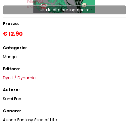
Usa le dita per ingrandire
Prezzo:
€
12,90
Categoria:
Manga
Editore:
Dynit / Dynamic
Autore:
Sumi Eno
Genere:
Azione Fantasy Slice of Life