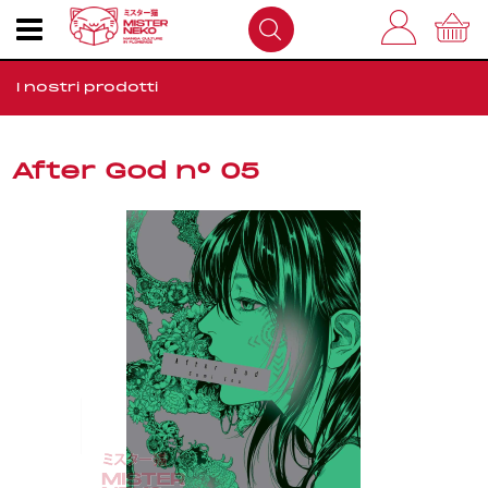
I nostri prodotti
Home
After God n° 05
Outlet
Come Funziona
FAQS
Dove Siamo
Contatti