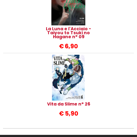
La Luna e l'Acciaio -
Taiyou to Tsuki no
Hagane n° 09
€
6,90
Vita da Slime n° 26
€
5,90